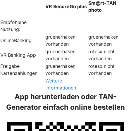
Sm@rt-TAN
VR SecureGo plus
photo
Empfohlene
Nutzung:
gruenerhaken
gruenerhaken
OnlineBanking
vorhanden
vorhanden
gruenerhaken
rotesx
nicht
VR Banking App
vorhanden
vorhanden
Freigabe
gruenerhaken
rotesx
nicht
Kartenzahlungen
vorhanden
vorhanden
Weitere
Informationen
App herunterladen oder TAN-
Generator einfach online bestellen