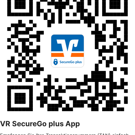
VR SecureGo plus App